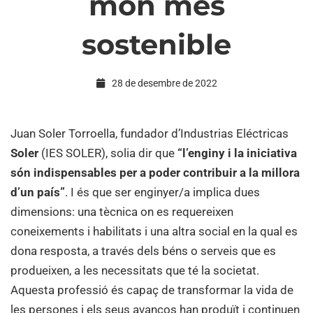
món més
l’enginyeria
sostenible
en
28 de desembre de 2022
la
Juan Soler Torroella, fundador d’Industrias Eléctricas
Soler
(IES SOLER), solia dir que
“l’enginy i la iniciativa
construcció
són indispensables per a poder contribuir a la millora
d’un país”
. I és que ser enginyer/a implica dues
d’un
dimensions: una tècnica on es requereixen
coneixements i habilitats i una altra social en la qual es
dona resposta, a través dels béns o serveis que es
món
produeixen, a les necessitats que té la societat.
Aquesta professió és capaç de transformar la vida de
les persones i els seus avanços han produït i continuen