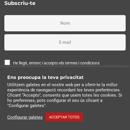
Subscriu-te
He llegit, entenc i accepto els termes i condicions
Ens preocupa la teva privacitat
Subscriure'm ara
Utilitzem galetes en el nostre web per a oferir-te la millor
experiència de navegació recordant les teves preferències.
© 2022 Industrias Eléctricas Soler, S.A | Tots els drets
Clicant “Accepto”, consents que usem totes les cookies. Si
ho prefereixes, pots configurar el seu ús clicant a
reservats
"Configurar galetes".
Configurar galetes
ACCEPTAR TOTES