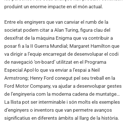
més
produint un enorme impacte en el món actual.
sostenible
Entre els enginyers que van canviar el rumb de la
societat podem citar a Alan Turing, figura clau del
desxifrat de la màquina Enigma que va contribuir a
posar fi a la II Guerra Mundial; Margaret Hamilton que
va dirigir a l’equip encarregat de desenvolupar el codi
de navegació ‘on-board’ utilitzat en el Programa
Especial Apol·lo que va enviar a l’espai a Neil
Armstrong; Henry Ford conegut pel seu treball en la
Ford Motor Company, va ajudar a desenvolupar gestes
de l’enginyeria com la moderna cadena de muntatge…
La llista pot ser interminable i són molts els exemples
d’enginyers o inventors que van permetre avanços
significatius en diferents àmbits al llarg de la història.