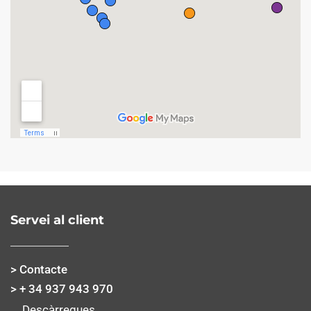
Servei al client
> Contacte
> + 34 937 943 970
Descàrregues