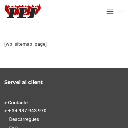
Mapa
[wp_sitemap_page]
web
Servei al client
> Contacte
> + 34 937 943 970
Descàrregues