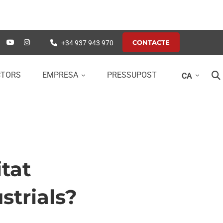
CONTACTE
+34 937 943 970
CTORS
EMPRESA
PRESSUPOST
CA
itat
strials?