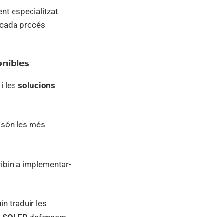
ent especialitzat
a cada procés
onibles
S
i les
solucions
s són les més
ibin a implementar-
n traduir les