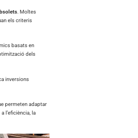
obsolets
. Moltes
n els criteris
rmics basats en
optimització dels
ca inversions
ue permeten adaptar
l’eficiència, la