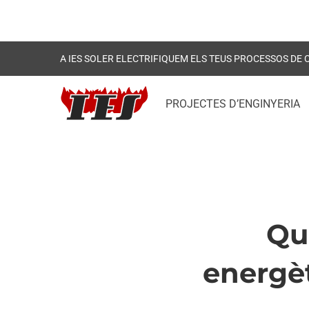
A IES SOLER ELECTRIFIQUEM ELS TEUS PROCESSOS DE
PROJECTES D’ENGINYERIA
Què
Què
energèt
limita