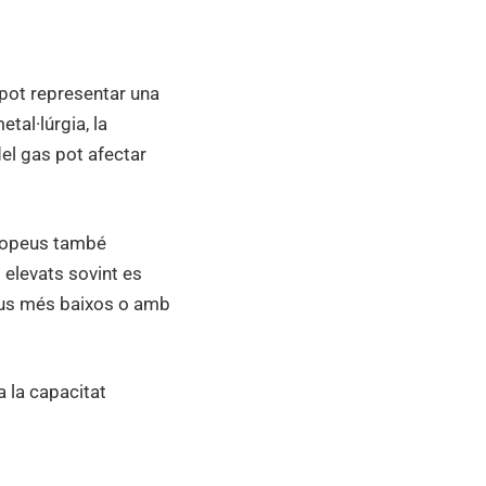
 pot representar una
tal·lúrgia, la
 del gas pot afectar
europeus també
elevats sovint es
eus més baixos o amb
a la capacitat