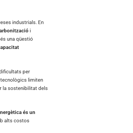
eses industrials. En
arbonització
i
més una qüestió
 capacitat
ificultats per
 tecnològics limiten
la sostenibilitat dels
 energètica és un
b alts costos