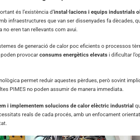
rtant és l’existència d’
instal·lacions i equips industrials 
b infraestructures que van ser dissenyades fa dècades, qua
a no eren tan rellevants com avui.
istemes de generació de calor poc eficients o processos tè
s poden provocar
consums energètics elevats
i dificultar l’
nològica permet reduir aquestes pèrdues, però sovint impli
moltes PIMES no poden assumir de manera immediata.
uem i implementem
solucions de calor elèctric industrial
q
cessitats reals de cada procés, amb un enfocament orientat a 
tat.