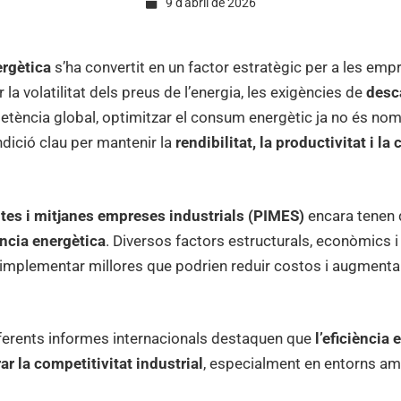
9 d'abril de 2026
ergètica
s’ha convertit en un factor estratègic per a les empr
itivitat
la volatilitat dels preus de l’energia, les exigències de
desc
etència global, optimitzar el consum energètic ja no és no
ètica
dició clau per mantenir la
rendibilitat, la productivitat i la
ites i mitjanes empreses industrials (PIMES)
encara tenen d
ència energètica
. Diversos factors estructurals, econòmics i
 implementar millores que podrien reduir costos i augmentar 
iferents informes internacionals destaquen que
l’eficiència
rar la competitivitat industrial
, especialment en entorns am
rials?