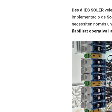
Des d’IES SOLER
veie
implementació de
So
necessiten només un 
fiabilitat operativa
i