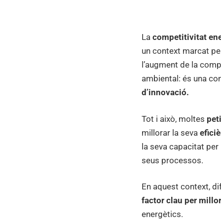
la
La
competitivitat en
compet
un context marcat per 
l’augment de la comp
energ
ambiental: és una con
d’innovació.
de
Tot i això, moltes
pet
millorar la seva
efici
les
la seva capacitat per
seus processos.
PIMES
En aquest context, d
factor clau per millo
indust
energètics.