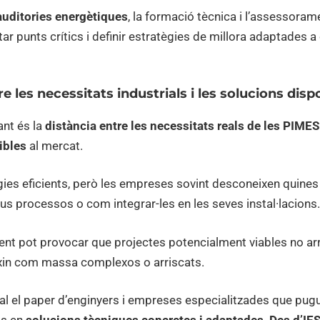
auditories energètiques
, la formació tècnica i l’assessoram
ar punts crítics i definir estratègies de millora adaptades 
 les necessitats industrials i les solucions disp
ant és la
distància entre les necessitats reals de les PIME
ibles
al mercat.
gies eficients, però les empreses sovint desconeixen quine
s processos o com integrar-les en les seves instal·lacions.
t pot provocar que projectes potencialment viables no arr
xin com massa complexos o arriscats.
l el paper d’enginyers i empreses especialitzades que pugui