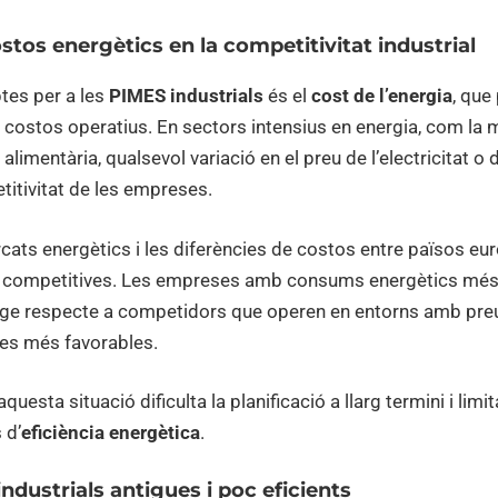
stos energètics en la competitivitat industrial
ptes per a les
PIMES industrials
és el
cost de l’energia
, que
s costos operatius. En sectors intensius en energia, com la me
 alimentària, qualsevol variació en el preu de l’electricitat o
itivitat de les empreses.
ercats energètics i les diferències de costos entre països 
 competitives. Les empreses amb consums energètics més 
tge respecte a competidors que operen en entorns amb pr
ues més favorables.
uesta situació dificulta la planificació a llarg termini i limit
 d’
eficiència energètica
.
industrials antigues i poc eficients