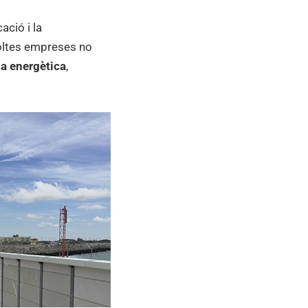
ació i la
oltes empreses no
ia energètica
,