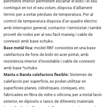
perímetre interior permetent escalfar el bidó i el seu
contingut en tot el seu volum, disposa d’aïllament
tèrmic per a evitar pèrdues de temperatura. Per al
control de temperatura disposa d’un quadre elèctric
amb interruptor general, contactor i termòstat i també
proveït de rodes per al seu fàcil maneig i cable de
connexió amb base schuko.
Base metàl·lica:
model RBF consisteix en una base
calefactora de fons de bidó en acer pintat, amb
resistència interior d’inoxidable i cable de connexió
amb base *schuko.
Manta o Banda calefactora flexible:
Sistemes de
calefacció per superfície, es poden utilitzar en
superfícies planes, cilíndriques, còniques, etc.
fabricades en fibra de vidre o silicona, per a instal·lació
exterior, en dipòsits o tancs de diferents materials