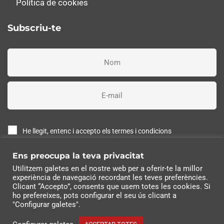
Política de cookies
Subscriu-te
He llegit, entenc i accepto els termes i condicions
Ens preocupa la teva privacitat
Subscriure'm ara
Utilitzem galetes en el nostre web per a oferir-te la millor
experiència de navegació recordant les teves preferències.
© 2022 Industrias Eléctricas Soler, S.A | Tots els drets
Clicant “Accepto”, consents que usem totes les cookies. Si
ho prefereixes, pots configurar el seu ús clicant a
reservats
"Configurar galetes".