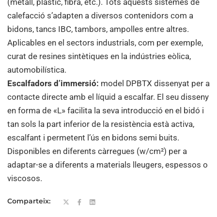
(metall, plàstic, fibra, etc.). Tots aquests sistemes de
calefacció s’adapten a diversos contenidors com a
bidons, tancs IBC, tambors, ampolles entre altres.
Aplicables en el sectors industrials, com per exemple,
curat de resines sintètiques en la indústries eòlica,
automobilística.
Escalfadors d’immersió:
model DPBTX dissenyat per a
contacte directe amb el líquid a escalfar. El seu disseny
en forma de «L» facilita la seva introducció en el bidó i
tan sols la part inferior de la resistència està activa,
escalfant i permetent l’ús en bidons semi buits.
Disponibles en diferents càrregues (w/cm²) per a
adaptar-se a diferents a materials lleugers, espessos o
viscosos.
Comparteix: