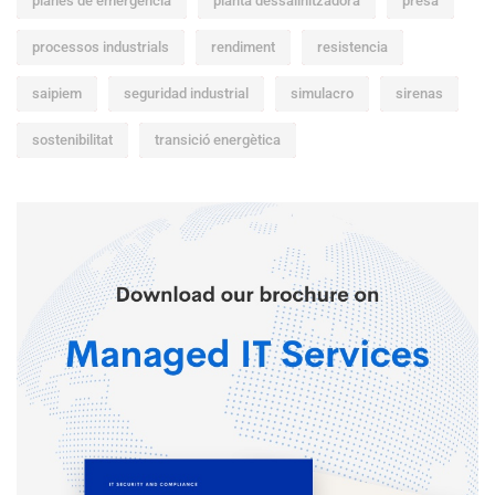
planes de emergencia
planta dessalinitzadora
presa
processos industrials
rendiment
resistencia
saipiem
seguridad industrial
simulacro
sirenas
sostenibilitat
transició energètica