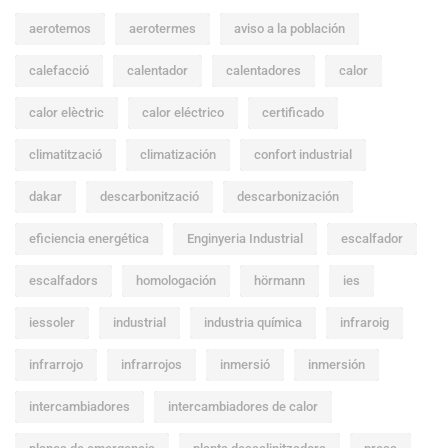
aerotemos
aerotermes
aviso a la población
calefacció
calentador
calentadores
calor
calor elèctric
calor eléctrico
certificado
climatització
climatización
confort industrial
dakar
descarbonització
descarbonización
eficiencia energética
Enginyeria Industrial
escalfador
escalfadors
homologación
hörmann
ies
iessoler
industrial
industria química
infraroig
infrarrojo
infrarrojos
inmersió
inmersión
intercambiadores
intercambiadores de calor