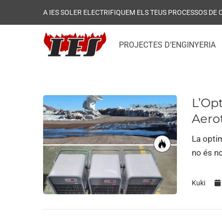
A IES SOLER ELECTRIFIQUEM ELS TEUS PROCESSOS DE
PROJECTES D’ENGINYERIA
L’Op
Aerot
La optim
no és n
Kuki