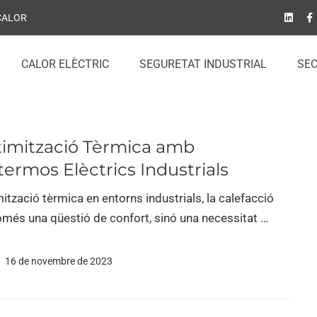
 CALOR
CALOR ELÈCTRIC
SEGURETAT INDUSTRIAL
SE
timització Tèrmica amb
ermos Elèctrics Industrials
ització tèrmica en entorns industrials, la calefacció
omés una qüestió de confort, sinó una necessitat …
16 de novembre de 2023