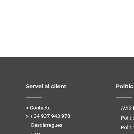
Servei al client
Políti
> Contacte
AVÍS
> + 34 937 943 970
Políti
Descàrregues
Polít