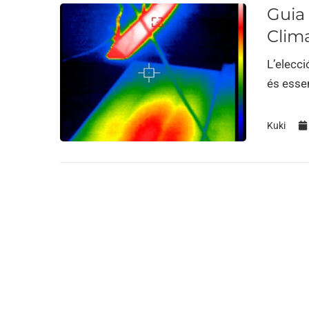
Guia 
Clima
L’elecci
és essen
Kuki