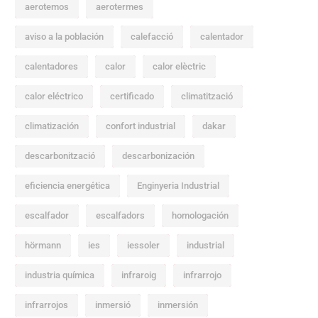
aerotemos
aerotermes
aviso a la población
calefacció
calentador
calentadores
calor
calor elèctric
calor eléctrico
certificado
climatització
climatización
confort industrial
dakar
descarbonització
descarbonización
eficiencia energética
Enginyeria Industrial
escalfador
escalfadors
homologación
hörmann
ies
iessoler
industrial
industria química
infraroig
infrarrojo
infrarrojos
inmersió
inmersión