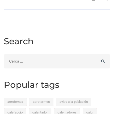
Search
Search
for:
Popular tags
aerotemos
aerotermes
aviso a la población
calefacció
calentador
calentadores
calor