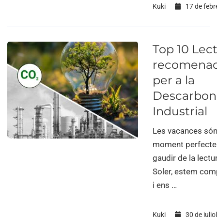
Kuki
17 de febr
Top 10 Lec
recomena
per a la
Descarboni
Industrial
Les vacances són
moment perfecte
gaudir de la lectu
Soler, estem co
i ens …
Kuki
30 de julio