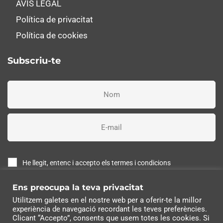
AVÍS LEGAL
Política de privacitat
Política de cookies
Subscriu-te
He llegit, entenc i accepto els termes i condicions
Ens preocupa la teva privacitat
Subscriure'm ara
Utilitzem galetes en el nostre web per a oferir-te la millor
experiència de navegació recordant les teves preferències.
© 2022 Industrias Eléctricas Soler, S.A | Tots els drets
Clicant “Accepto”, consents que usem totes les cookies. Si