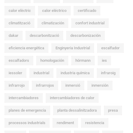
calor elèctric
calor eléctrico
certificado
climatització
climatización
confort industrial
dakar
descarbonització
descarbonización
eficiencia energética
Enginyeria Industrial
escalfador
escalfadors
homologación
hörmann
ies
iessoler
industrial
industria química
infraroig
infrarrojo
infrarrojos
inmersió
inmersión
intercambiadores
intercambiadores de calor
planes de emergencia
planta dessalinitzadora
presa
processos industrials
rendiment
resistencia