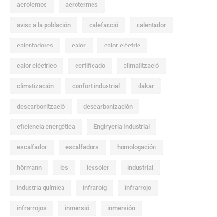
aerotemos
aerotermes
aviso a la población
calefacció
calentador
calentadores
calor
calor elèctric
calor eléctrico
certificado
climatització
climatización
confort industrial
dakar
descarbonització
descarbonización
eficiencia energética
Enginyeria Industrial
escalfador
escalfadors
homologación
hörmann
ies
iessoler
industrial
industria química
infraroig
infrarrojo
infrarrojos
inmersió
inmersión