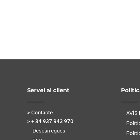
Servei al client
Políti
> Contacte
AVÍS
> + 34 937 943 970
Políti
Descàrregues
Polít