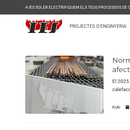
A IES SOLER ELECTRIFIQUEM ELS TEUS PROCESSOS DE
PROJECTES D’ENGINYERIA
Norm
afect
El 2025 
calefac
Kuki