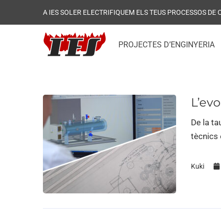
A IES SOLER ELECTRIFIQUEM ELS TEUS PROCESSOS DE
PROJECTES D’ENGINYERIA
L’evo
De la ta
tècnics 
Kuki