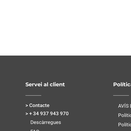
Servei al client
Políti
> Contacte
AVÍS
> + 34 937 943 970
Políti
Descàrregues
Polít