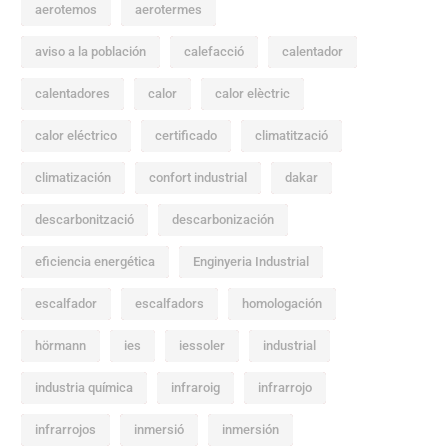
aerotemos
aerotermes
aviso a la población
calefacció
calentador
calentadores
calor
calor elèctric
calor eléctrico
certificado
climatització
climatización
confort industrial
dakar
descarbonització
descarbonización
eficiencia energética
Enginyeria Industrial
escalfador
escalfadors
homologación
hörmann
ies
iessoler
industrial
industria química
infraroig
infrarrojo
infrarrojos
inmersió
inmersión