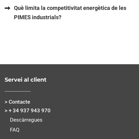
Què limita la competitivitat energètica de les
PIMES industrials?
Servei al client
> Contacte
> + 34 937 943 970
Descàrregues
FAQ