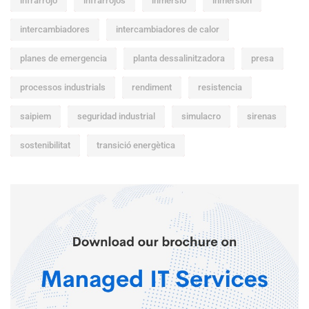
infrarrojo
infrarrojos
inmersió
inmersión
intercambiadores
intercambiadores de calor
planes de emergencia
planta dessalinitzadora
presa
processos industrials
rendiment
resistencia
saipiem
seguridad industrial
simulacro
sirenas
sostenibilitat
transició energètica