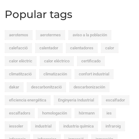
Popular tags
aerotemos
aerotermes
aviso a la población
calefacció
calentador
calentadores
calor
calor elèctric
calor eléctrico
certificado
climatització
climatización
confort industrial
dakar
descarbonització
descarbonización
eficiencia energética
Enginyeria Industrial
escalfador
escalfadors
homologación
hörmann
ies
iessoler
industrial
industria química
infraroig