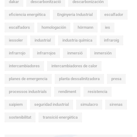
dakar
descarbonització
descarbonización
eficiencia energética
Enginyeria Industrial
escalfador
escalfadors
homologación
hörmann
ies
iessoler
industrial
industria química
infraroig
infrarrojo
infrarrojos
inmersió
inmersión
intercambiadores
intercambiadores de calor
planes de emergencia
planta dessalinitzadora
presa
processos industrials
rendiment
resistencia
saipiem
seguridad industrial
simulacro
sirenas
sostenibilitat
transició energètica