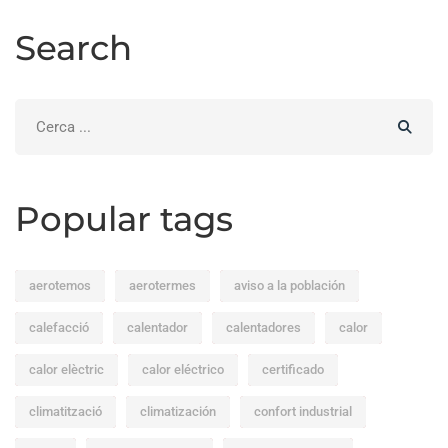
Search
Search
for:
Popular tags
aerotemos
aerotermes
aviso a la población
calefacció
calentador
calentadores
calor
calor elèctric
calor eléctrico
certificado
climatització
climatización
confort industrial